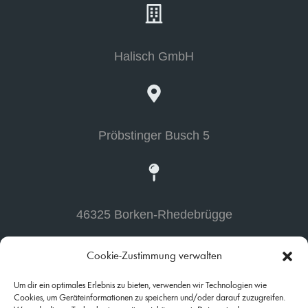
Halisch GmbH
Pröbstinger Busch 5
46325 Borken-Rhedebrügge
Cookie-Zustimmung verwalten
Um dir ein optimales Erlebnis zu bieten, verwenden wir Technologien wie
02861 - 30 55
Cookies, um Geräteinformationen zu speichern und/oder darauf zuzugreifen.